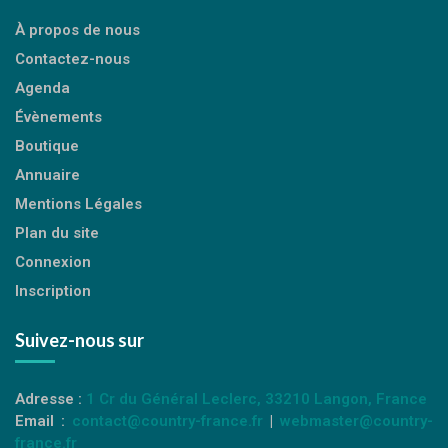
À propos de nous
Contactez-nous
Agenda
Évènements
Boutique
Annuaire
Mentions Légales
Plan du site
Connexion
Inscription
Suivez-nous sur
Adresse :
1 Cr du Général Leclerc, 33210 Langon, France
Email :
contact@country-france.fr
|
webmaster@country-
france.fr