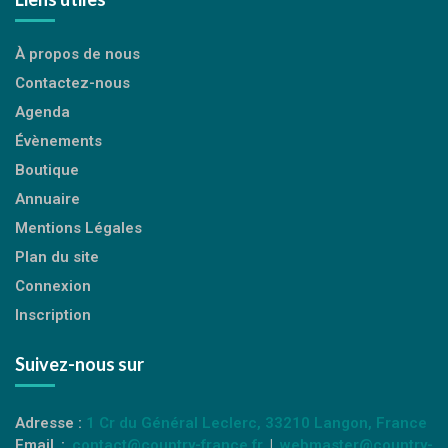
À propos de nous
Contactez-nous
Agenda
Évènements
Boutique
Annuaire
Mentions Légales
Plan du site
Connexion
Inscription
Suivez-nous sur
Adresse :
1 Cr du Général Leclerc, 33210 Langon, France
Email :
contact@country-france.fr
|
webmaster@country-